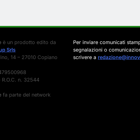
e
è un prodotto edito da
Per inviare comunicati stam
p Srls
segnalazioni o comunicazion
rino, 14 – 27010 Copiano
scrivere a
redazione@innova
0479500968
e R.O.C. n. 32544
e
fa parte del network