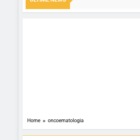
i Ago
Home
oncoematologia