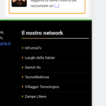
leggerezza della musica per
raccontare un
[...]
pa,
Il nostro network
i,
rte.it
InFormaTv
Luoghi della Salute
Switch On
TecnoMedicina
Villaggio Tecnologico
Zampe Libere