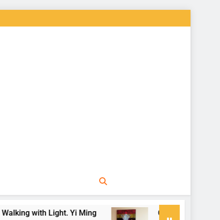
ing with Light. Yi Ming
Come valutare un quadro