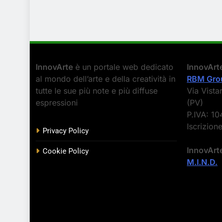
InnovArte
è un portale web dedicato
InnovArt
al mondo dell’arte e della creatività in
RBM Grou
tutte le sue più note e più diffuse
Via Vista
espressioni
(PV)
P.IVA: 1
Iscrizion
Privacy Policy
InnovArt
Cookie Policy
M.I.N.D.