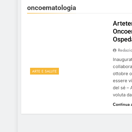
oncoematologia
Artete
Oncoem
Ospeda
Redazi
Inaugurat
collabora
ARTE E SALUTE
ottobre o
essere vi
del sé –
voluta da
Continua a