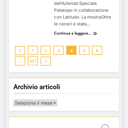
dall’Azienda Speciale
Palaexpo in collaborazione
con Latitudo. La mostraOltre
le ceneri è stata…
Continua a leggere...
1
2
3
4
5
6
…
421
Archivio articoli
Archivio
articoli