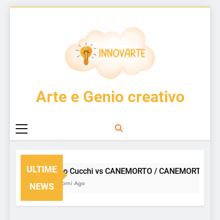
Skip
to
content
InnovArte
Arte e Genio creativo
ULTIME
Enzo Cucchi vs CANEMORTO / CANEMORTO vs En
2 Giorni Ago
NEWS