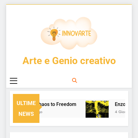
Skip
to
content
InnovArte
Arte e Genio creativo
ULTIME
From Chaos to Freedom
Enzo Cucc
14 Ore Ago
4 Giorni Ago
NEWS