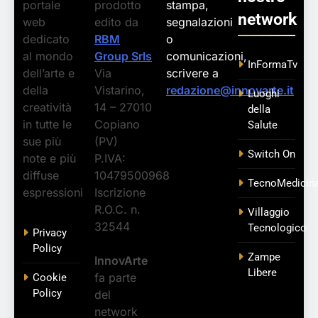
portale
prodotto
stampa,
network
web
edito da
segnalazioni
dedicato
RBM
o
al mondo
Group Srls
comunicazioni,
InFormaTv
dell’arte e
Via
scrivere a
della
Vistarino,
redazione@innovarte.it
Luoghi
creatività
14 – 27010
della
in tutte le
Copiano
Salute
sue più
(PV)
Switch On
note e più
P.IVA:
diffuse
10479500968
TecnoMedicin
espressioni
Iscrizione
R.O.C. n.
Villaggio
32544
Tecnologico
Privacy
Policy
Zampe
InnovArte
Libere
fa parte
Cookie
Policy
del
network