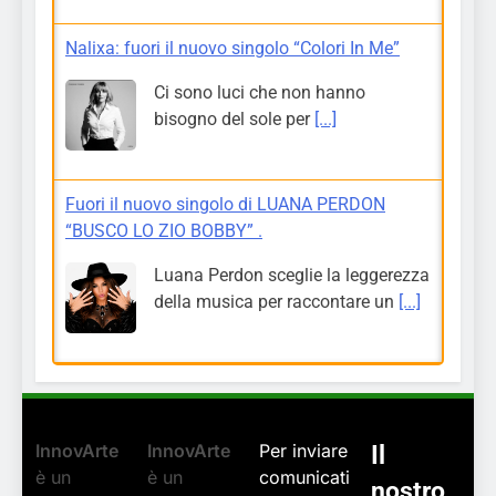
Nalixa: fuori il nuovo singolo “Colori In Me”
Ci sono luci che non hanno
bisogno del sole per
[...]
Fuori il nuovo singolo di LUANA PERDON
“BUSCO LO ZIO BOBBY” .
Luana Perdon sceglie la leggerezza
della musica per raccontare un
[...]
InnovArte
InnovArte
Per inviare
Il
è un
è un
comunicati
nostro