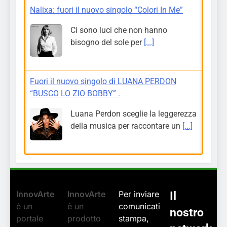
Nalixa: fuori il nuovo singolo “Colori In Me”
Ci sono luci che non hanno
bisogno del sole per
[...]
Fuori il nuovo singolo di LUANA PERDON
“BUSCO LO ZIO BOBBY” .
Luana Perdon sceglie la leggerezza
della musica per raccontare un
[...]
InnovArte
InnovArte
Per inviare
Il
è un
è un
comunicati
nostro
portale
prodotto
stampa,