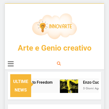
Skip
to
content
InnovArte
Arte e Genio creativo
ULTIME
From Chaos to Freedom
Enzo Cucchi v
1 Giorno Ago
5 Giorni Ago
NEWS