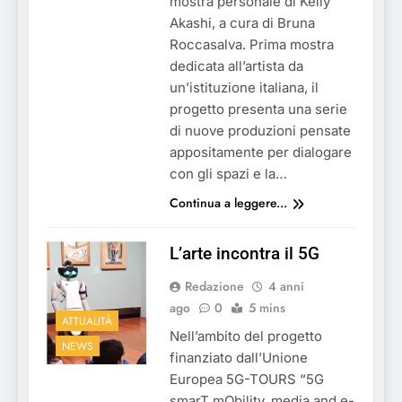
mostra personale di Kelly
Akashi, a cura di Bruna
Roccasalva. Prima mostra
dedicata all’artista da
un’istituzione italiana, il
progetto presenta una serie
di nuove produzioni pensate
appositamente per dialogare
con gli spazi e la…
Continua a leggere...
L’arte incontra il 5G
Redazione
4 anni
ago
0
5 mins
ATTUALITÀ
Nell’ambito del progetto
NEWS
finanziato dall’Unione
Europea 5G-TOURS “5G
smarT mObility, media and e-