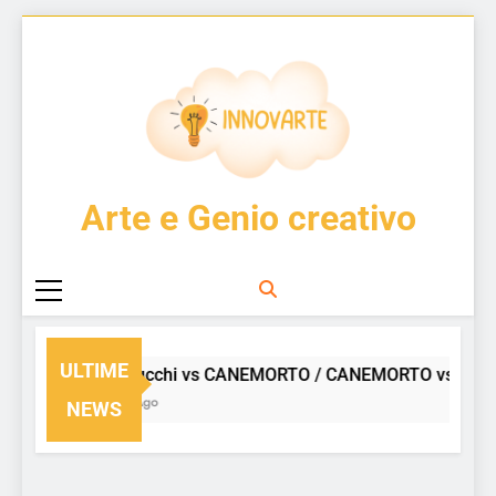
Skip
to
content
InnovArte
Arte e Genio creativo
ULTIME
Enzo Cucchi vs CANEMORTO / CANEMORTO vs Enzo 
3 Giorni Ago
NEWS