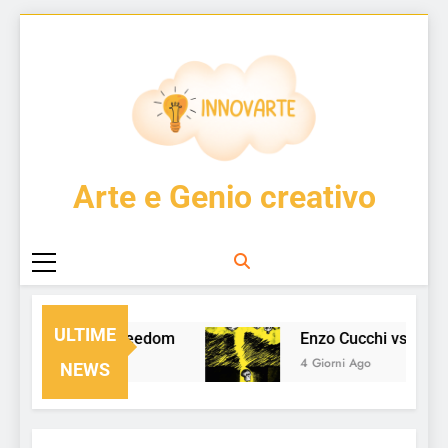
Skip
to
content
InnovArte
Arte e Genio creativo
ULTIME
From Chaos to Freedom
Enzo Cucchi vs CAN
 Giorno Ago
4 Giorni Ago
NEWS