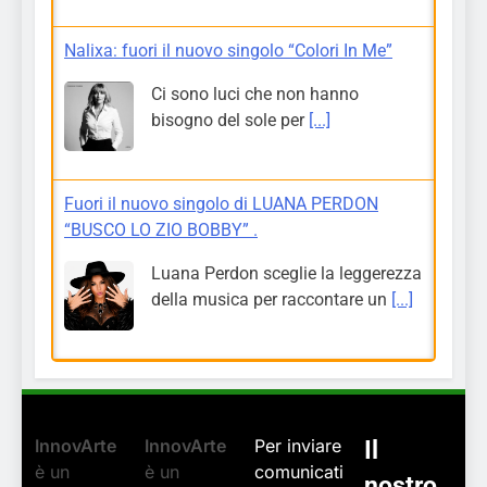
Nalixa: fuori il nuovo singolo “Colori In Me”
Ci sono luci che non hanno
bisogno del sole per
[...]
Fuori il nuovo singolo di LUANA PERDON
“BUSCO LO ZIO BOBBY” .
Luana Perdon sceglie la leggerezza
della musica per raccontare un
[...]
InnovArte
InnovArte
Per inviare
Il
è un
è un
comunicati
nostro