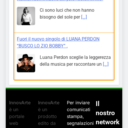
Ci sono luci che non hanno
bisogno del sole per
[...]
Fuori il nuovo singolo di LUANA PERDON
“BUSCO LO ZIO BOBBY” .
Luana Perdon sceglie la leggerezza
della musica per raccontare un
[...]
InnovArte
InnovArte
Per inviare
Il
è un
è un
comunicati
nostro
portale
prodotto
stampa,
network
web
edito da
segnalazioni