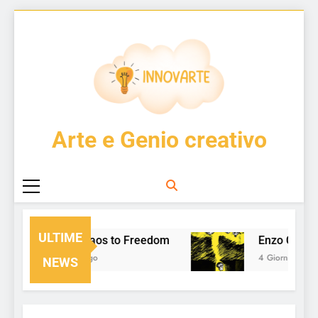
Skip
to
content
InnovArte
Arte e Genio creativo
ULTIME
From Chaos to Freedom
Enzo Cucch
1 Giorno Ago
4 Giorni Ago
NEWS