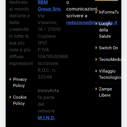
dedicato
RBM
o
al mondo
Group Srls
comunicazioni,
InFormaTv
dell’arte e
Via
scrivere a
della
Vistarino,
redazione@innovarte.it
Luoghi
creatività
14 – 27010
della
in tutte le
Copiano
Salute
sue più
(PV)
Switch On
note e più
P.IVA:
diffuse
10479500968
TecnoMedicin
espressioni
Iscrizione
R.O.C. n.
Villaggio
32544
Tecnologico
Privacy
Policy
Zampe
InnovArte
Libere
fa parte
Cookie
Policy
del
network
M.I.N.D.