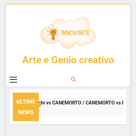
Skip
to
content
InnovArte
Arte e Genio creativo
ULTIME
Enzo Cucchi vs CANEMORTO / CANEMORTO vs Enzo Cu
2 Giorni Ago
NEWS