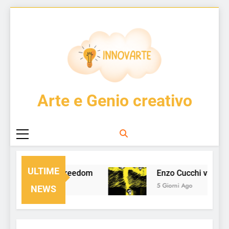
Skip
to
content
InnovArte
Arte e Genio creativo
ULTIME
From Chaos to Freedom
Enzo Cucchi vs CA
2 Giorni Ago
5 Giorni Ago
NEWS