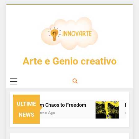
Skip
to
content
InnovArte
Arte e Genio creativo
ULTIME
From Chaos to Freedom
Enzo Cu
1 Giorno Ago
4 Giorni A
NEWS