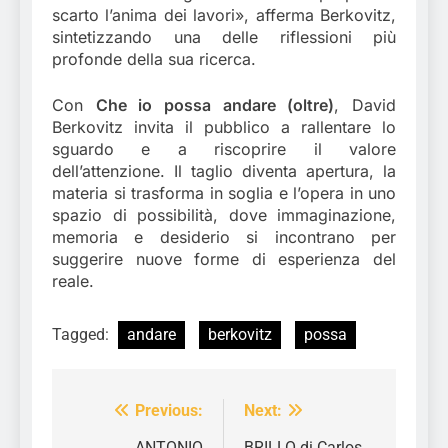
scarto l’anima dei lavori», afferma Berkovitz,
sintetizzando una delle riflessioni più
profonde della sua ricerca.
Con
Che io possa andare (oltre)
, David
Berkovitz invita il pubblico a rallentare lo
sguardo e a riscoprire il valore
dell’attenzione. Il taglio diventa apertura, la
materia si trasforma in soglia e l’opera in uno
spazio di possibilità, dove immaginazione,
memoria e desiderio si incontrano per
suggerire nuove forme di esperienza del
reale.
Tagged:
andare
berkovitz
possa
Previous:
Next:
Navigazione
ANTONIO
BRILLO di Carlos