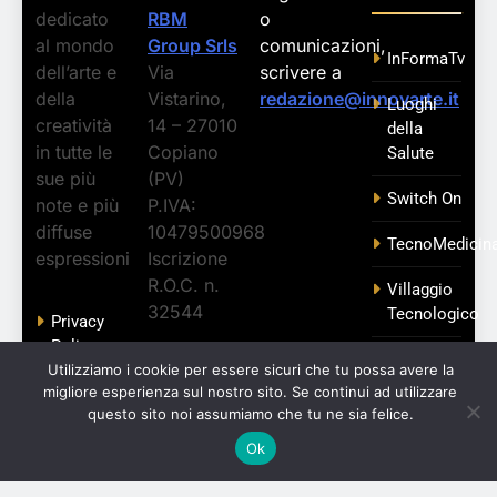
dedicato
RBM
o
al mondo
Group Srls
comunicazioni,
InFormaTv
dell’arte e
Via
scrivere a
della
Vistarino,
redazione@innovarte.it
Luoghi
creatività
14 – 27010
della
in tutte le
Copiano
Salute
sue più
(PV)
Switch On
note e più
P.IVA:
diffuse
10479500968
TecnoMedicin
espressioni
Iscrizione
R.O.C. n.
Villaggio
32544
Tecnologico
Privacy
Policy
Zampe
InnovArte
Utilizziamo i cookie per essere sicuri che tu possa avere la
Libere
fa parte
Cookie
migliore esperienza sul nostro sito. Se continui ad utilizzare
questo sito noi assumiamo che tu ne sia felice.
Policy
del
network
Ok
M.I.N.D.