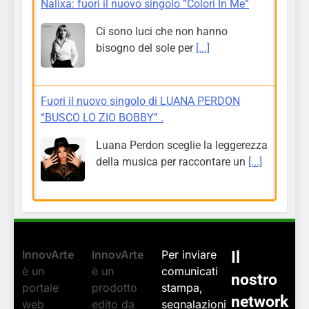
Nalixa: fuori il nuovo singolo “Colori In Me”
Ci sono luci che non hanno
bisogno del sole per
[...]
Fuori il nuovo singolo di LUANA PERDON
“BUSCO LO ZIO BOBBY” .
Luana Perdon sceglie la leggerezza
della musica per raccontare un
[...]
InnovArte
InnovArte
Per inviare
Il
è un
è un
comunicati
nostro
portale
prodotto
stampa,
network
web
edito da
segnalazioni