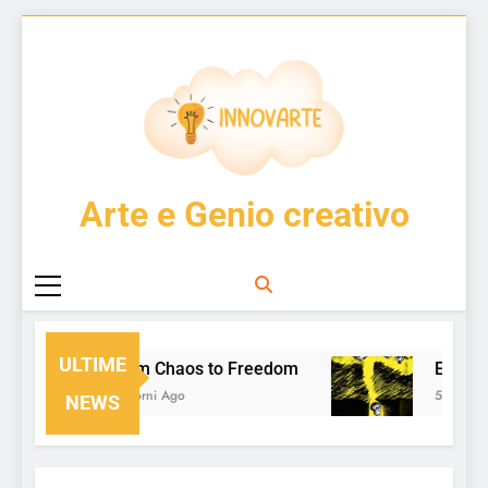
Skip
to
content
InnovArte
Arte e Genio creativo
ULTIME
From Chaos to Freedom
Enzo Cu
2 Giorni Ago
5 Giorni Ag
NEWS