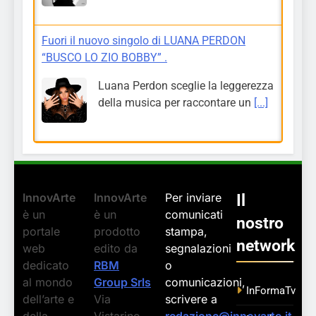
Fuori il nuovo singolo di LUANA PERDON
“BUSCO LO ZIO BOBBY” .
Luana Perdon sceglie la leggerezza
della musica per raccontare un
[...]
InnovArte
InnovArte
Per inviare
Il
è un
è un
comunicati
nostro
portale
prodotto
stampa,
network
web
edito da
segnalazioni
dedicato
RBM
o
al mondo
Group Srls
comunicazioni,
InFormaTv
dell’arte e
Via
scrivere a
della
Vistarino,
redazione@innovarte.it