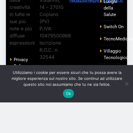
Luoghi
creatività
14 – 27010
della
in tutte le
Copiano
Salute
sue più
(PV)
Switch On
note e più
P.IVA:
diffuse
10479500968
TecnoMedicin
espressioni
Iscrizione
R.O.C. n.
Villaggio
32544
Tecnologico
Privacy
Policy
Zampe
InnovArte
Utilizziamo i cookie per essere sicuri che tu possa avere la
Libere
fa parte
Cookie
migliore esperienza sul nostro sito. Se continui ad utilizzare
questo sito noi assumiamo che tu ne sia felice.
Policy
del
network
Ok
M.I.N.D.
InnovArte © - Tutti i diritti sono riservati Powered By