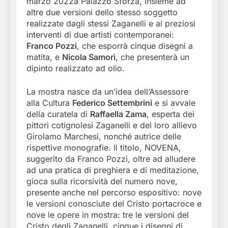
marzo 2022a Palazzo Sforza, insieme ad
altre due versioni dello stesso soggetto
realizzate dagli stessi Zaganelli e ai preziosi
interventi di due artisti contemporanei:
Franco Pozzi
, che esporrà cinque disegni a
matita, e
Nicola Samorì
, che presenterà un
dipinto realizzato ad olio.
La mostra nasce da un’idea dell’Assessore
alla Cultura
Federico Settembrini
e si avvale
della curatela di
Raffaella Zama
, esperta dei
pittori cotignolesi Zaganelli e del loro allievo
Girolamo Marchesi, nonché autrice delle
rispettive monografie. Il titolo, NOVENA,
suggerito da Franco Pozzi, oltre ad alludere
ad una pratica di preghiera e di meditazione,
gioca sulla ricorsività del numero nove,
presente anche nel percorso espositivo: nove
le versioni conosciute del Cristo portacroce e
nove le opere in mostra: tre le versioni del
Cristo degli Zaganelli, cinque i disegni di