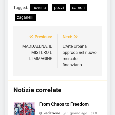
Tagged:
novena
pozzi
samori
zaganelli
Previous:
Next:
Navigazione
articoli
MADDALENA. IL
L’Arte Urbana
MISTERO E
approda nel nuovo
L’IMMAGINE
mercato
finanziario
Notizie correlate
From Chaos to Freedom
Redazione
1 giorno ago
0