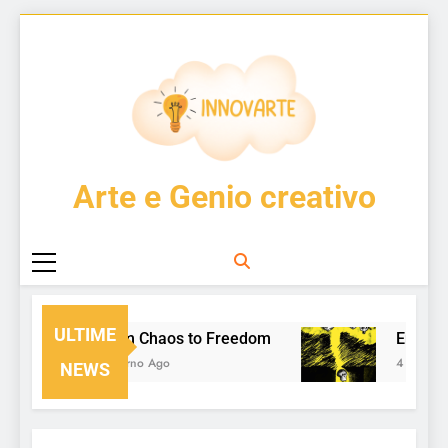
Skip
to
content
InnovArte
Arte e Genio creativo
ULTIME
From Chaos to Freedom
Enzo Cuc
1 Giorno Ago
4 Giorni Ag
NEWS