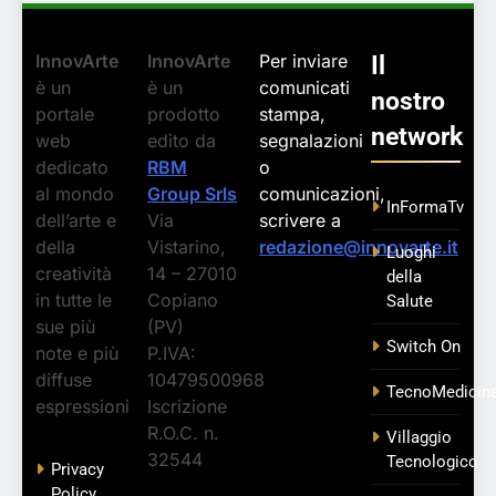
InnovArte
InnovArte
Per inviare
Il
è un
è un
comunicati
nostro
portale
prodotto
stampa,
network
web
edito da
segnalazioni
dedicato
RBM
o
al mondo
Group Srls
comunicazioni,
InFormaTv
dell’arte e
Via
scrivere a
della
Vistarino,
redazione@innovarte.it
Luoghi
creatività
14 – 27010
della
in tutte le
Copiano
Salute
sue più
(PV)
Switch On
note e più
P.IVA:
diffuse
10479500968
TecnoMedicin
espressioni
Iscrizione
R.O.C. n.
Villaggio
32544
Tecnologico
Privacy
Policy