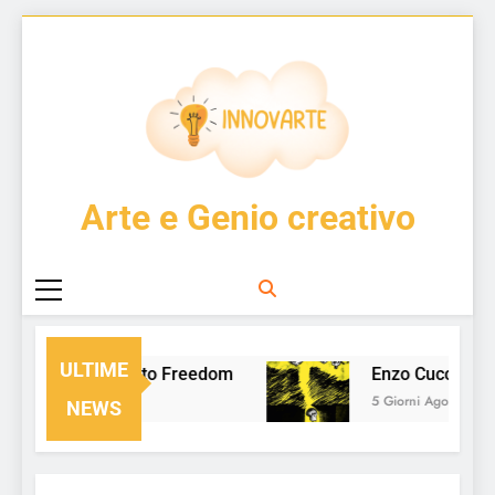
Skip
to
content
InnovArte
Arte e Genio creativo
ULTIME
From Chaos to Freedom
Enzo Cucchi vs
2 Giorni Ago
5 Giorni Ago
NEWS