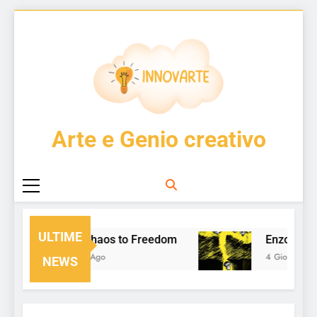
Skip
to
content
InnovArte
Arte e Genio creativo
ULTIME
From Chaos to Freedom
Enzo Cucch
1 Giorno Ago
4 Giorni Ago
NEWS