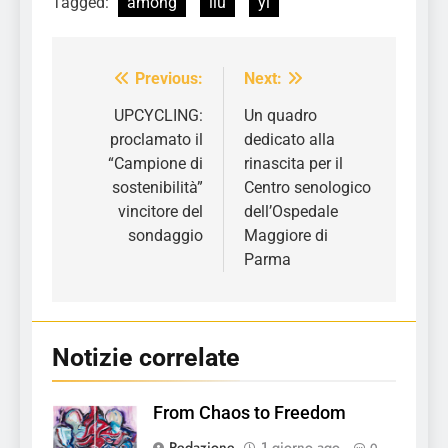
Tagged:
among
liu
yi
Previous:
Next:
Navigazione
articoli
UPCYCLING:
Un quadro
proclamato il
dedicato alla
“Campione di
rinascita per il
sostenibilità”
Centro senologico
vincitore del
dell’Ospedale
sondaggio
Maggiore di
Parma
Notizie correlate
From Chaos to Freedom
Redazione
1 giorno ago